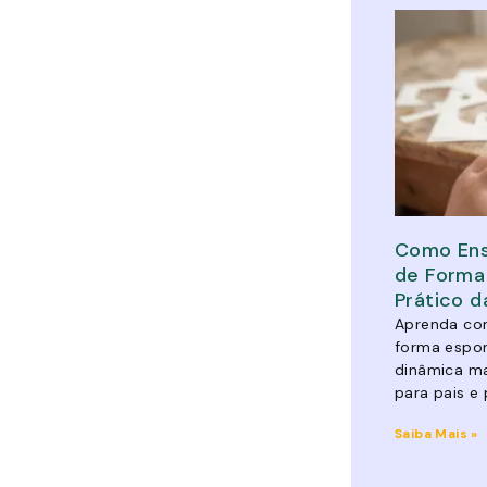
Como Ensi
de Forma
Prático 
Aprenda com
forma espon
dinâmica ma
para pais e 
Saiba Mais »