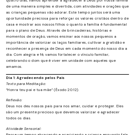
quatro dias, vamos aprender a agradecer a Deus por nossa família
de uma maneira simples e divertida, com atividades e orações que
as crianças pequenas vão adorar. Este tempo juntos será uma
oportunidade preciosa para reforçar os valores cristãos dentro de
casa e mostrar aos nossos filhos o quanto a família é fundamental
para o plano de Deus. Através de brincadeiras, histórias e
momentos de oração, vamos ensinar aos nossos pequenos a
importância de valorizar os laços familiares, cultivar a gratidão e
reconhecer a presença de Deus em cada momento do nosso dia a
dia. Com alegria e fé, vamos fortalecer o vínculo familiar,
celebrando o dom que é viver em unidade com aqueles que
amamos.
Dia 1: Agradecendo pelos Pais
Texto para Meditação:
“Honra teu pai e tua mãe” (Êxodo 20:12).
Reflexão:
Deus nos deu nossos pais para nos amar, cuidar e proteger. Eles
são um presente precioso que devemos valorizar e agradecer
todos os dias.
Atividade Sensorial:
Passe um tempo abraçando e acariciando a criança enquanto fala