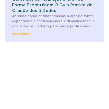
Forma Espontânea: O Guia Prático da
Oração dos 5 Dedos
Aprenda como ensinar crianças a orar de forma
espontânea e criativa usando a dinâmica manual
dos 5 dedos. Perfeito para pais e professores.
Saiba Mais »
O Pai que Espera: Uma Jornada de Três
Dias sobre o Amor que Restaura (Dia
dos pais)