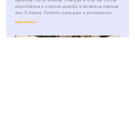
Aprenda como ensinar crianças a orar de forma
espontânea e criativa usando a dinâmica manual
dos 5 dedos. Perfeito para pais e professores.
Saiba Mais »
O Pai que Espera: Uma Jornada de Três
Dias sobre o Amor que Restaura (Dia
dos pais)
Este devocional de três dias mostra que o
principal legado paterno é levar Cristo para casa,
refletindo o amor, a compaixão e o perdão