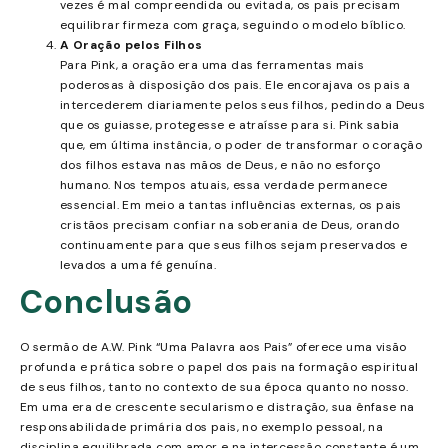
vezes é mal compreendida ou evitada, os pais precisam
equilibrar firmeza com graça, seguindo o modelo bíblico.
A Oração pelos Filhos
Para Pink, a oração era uma das ferramentas mais
poderosas à disposição dos pais. Ele encorajava os pais a
intercederem diariamente pelos seus filhos, pedindo a Deus
que os guiasse, protegesse e atraísse para si. Pink sabia
que, em última instância, o poder de transformar o coração
dos filhos estava nas mãos de Deus, e não no esforço
humano. Nos tempos atuais, essa verdade permanece
essencial. Em meio a tantas influências externas, os pais
cristãos precisam confiar na soberania de Deus, orando
continuamente para que seus filhos sejam preservados e
levados a uma fé genuína.
Conclusão
O sermão de A.W. Pink “Uma Palavra aos Pais” oferece uma visão
profunda e prática sobre o papel dos pais na formação espiritual
de seus filhos, tanto no contexto de sua época quanto no nosso.
Em uma era de crescente secularismo e distração, sua ênfase na
responsabilidade primária dos pais, no exemplo pessoal, na
disciplina equilibrada com amor e na intercessão constante é um