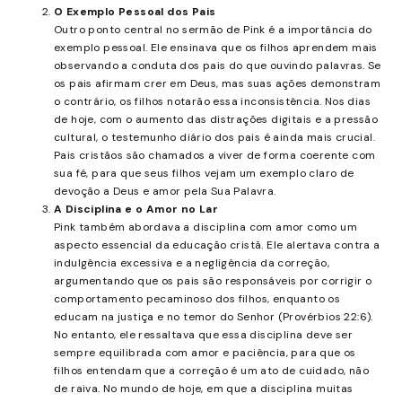
O Exemplo Pessoal dos Pais
Outro ponto central no sermão de Pink é a importância do
exemplo pessoal. Ele ensinava que os filhos aprendem mais
observando a conduta dos pais do que ouvindo palavras. Se
os pais afirmam crer em Deus, mas suas ações demonstram
o contrário, os filhos notarão essa inconsistência. Nos dias
de hoje, com o aumento das distrações digitais e a pressão
cultural, o testemunho diário dos pais é ainda mais crucial.
Pais cristãos são chamados a viver de forma coerente com
sua fé, para que seus filhos vejam um exemplo claro de
devoção a Deus e amor pela Sua Palavra.
A Disciplina e o Amor no Lar
Pink também abordava a disciplina com amor como um
aspecto essencial da educação cristã. Ele alertava contra a
indulgência excessiva e a negligência da correção,
argumentando que os pais são responsáveis por corrigir o
comportamento pecaminoso dos filhos, enquanto os
educam na justiça e no temor do Senhor (Provérbios 22:6).
No entanto, ele ressaltava que essa disciplina deve ser
sempre equilibrada com amor e paciência, para que os
filhos entendam que a correção é um ato de cuidado, não
de raiva. No mundo de hoje, em que a disciplina muitas