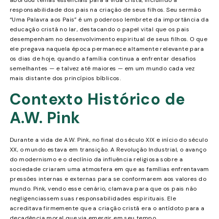
responsabilidade dos pais na criação de seus filhos. Seu sermão
“Uma Palavra aos Pais” é um poderoso lembrete da importância da
educação cristã no lar, destacando o papel vital que os pais
desempenham no desenvolvimento espiritual de seus filhos. O que
ele pregava naquela época permanece altamente relevante para
os dias de hoje, quando a família continua a enfrentar desafios
semelhantes — e talvez até maiores — em um mundo cada vez
mais distante dos princípios bíblicos.
Contexto Histórico de
A.W. Pink
Durante a vida de A.W. Pink, no final do século XIX e início do século
XX, o mundo estava em transição. A Revolução Industrial, o avanço
do modernismo e o declínio da influência religiosa sobre a
sociedade criaram uma atmosfera em que as famílias enfrentavam
pressões internas e externas para se conformarem aos valores do
mundo. Pink, vendo esse cenário, clamava para que os pais não
negligenciassem suas responsabilidades espirituais. Ele
acreditava firmemente que a criação cristã era o antídoto para a
decadência moral que via emergir em seu tempo.