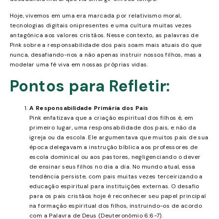
Hoje, vivemos em uma era marcada por relativismo moral,
tecnologias digitais onipresentes e uma cultura muitas vezes
antagônica aos valores cristãos. Nesse contexto, as palavras de
Pink sobre a responsabilidade dos pais soam mais atuais do que
nunca, desafiando-nos a não apenas instruir nossos filhos, mas a
modelar uma fé viva em nossas próprias vidas.
Pontos para Refletir:
A Responsabilidade Primária dos Pais
Pink enfatizava que a criação espiritual dos filhos é, em
primeiro lugar, uma responsabilidade dos pais, e não da
igreja ou da escola. Ele argumentava que muitos pais de sua
época delegavam a instrução bíblica aos professores de
escola dominical ou aos pastores, negligenciando o dever
de ensinar seus filhos no dia a dia. No mundo atual, essa
tendência persiste, com pais muitas vezes terceirizando a
educação espiritual para instituições externas. O desafio
para os pais cristãos hoje é reconhecer seu papel principal
na formação espiritual dos filhos, instruindo-os de acordo
com a Palavra de Deus (Deuteronômio 6:6-7).