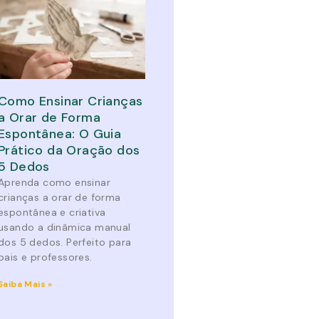
Como Ensinar Crianças
a Orar de Forma
Espontânea: O Guia
Prático da Oração dos
5 Dedos
Aprenda como ensinar
crianças a orar de forma
espontânea e criativa
usando a dinâmica manual
dos 5 dedos. Perfeito para
pais e professores.
Saiba Mais »