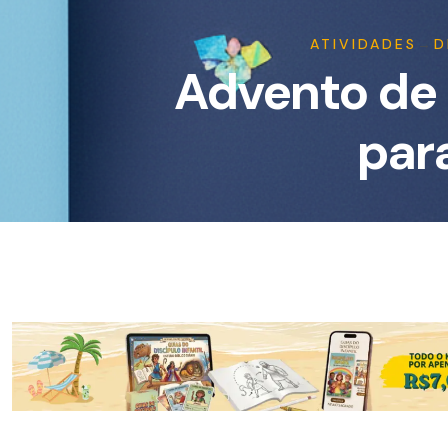
ATIVIDADES
→
D
Advento de 
par