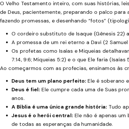
O Velho Testamento inteiro, com suas histórias, leis, 
de Deus, pacientemente, preparando o palco para a v
fazendo promessas, e desenhando “fotos” (tipologi
O cordeiro substituto de Isaque (Gênesis 22) 
A promessa de um rei eterno a Davi (2 Samuel 
Os profetas como Isaías e Miqueias detalhava
7:14, 9:6; Miqueias 5:2) e o que Ele faria (Isaías 
Ao começarmos com as profecias, ensinamos às cr
Deus tem um plano perfeito:
Ele é soberano e
Deus é fiel:
Ele cumpre cada uma de Suas pro
anos.
A Bíblia é uma única grande história:
Tudo ap
Jesus é o herói central:
Ele não é apenas um 
de todas as esperanças da humanidade.