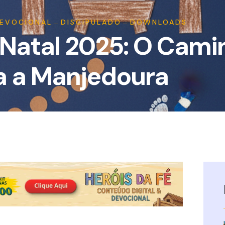
EVOCIONAL
→
DISCIPULADO
→
DOWNLOADS
Natal 2025: O Cami
a a Manjedoura