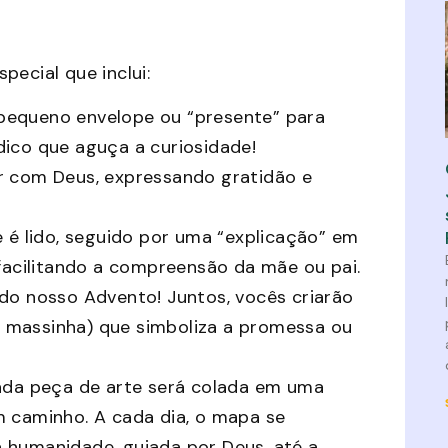
pecial que inclui:
pequeno envelope ou “presente” para
lúdico que aguça a curiosidade!
 com Deus, expressando gratidão e
 é lido, seguido por uma “explicação” em
 facilitando a compreensão da mãe ou pai.
do nosso Advento! Juntos, vocês criarão
 massinha) que simboliza a promessa ou
da peça de arte será colada em uma
m caminho. A cada dia, o mapa se
 humanidade, guiada por Deus, até a