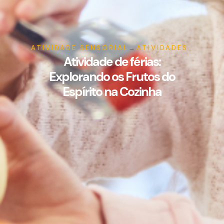
ATIVIDADE SENSORIAL
→
ATIVIDADES
Atividade de férias:
Explorando os Frutos do
Espírito na Cozinha