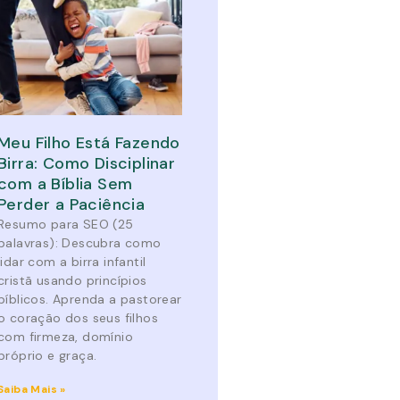
Meu Filho Está Fazendo
Birra: Como Disciplinar
com a Bíblia Sem
Perder a Paciência
Resumo para SEO (25
palavras): Descubra como
lidar com a birra infantil
cristã usando princípios
bíblicos. Aprenda a pastorear
o coração dos seus filhos
com firmeza, domínio
próprio e graça.
Saiba Mais »