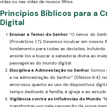
vidas ou nas vidas de nossos filhos.
Princípios Bíblicos para a C
Digital
Ensinar a Temor do Senhor
“O temor do Senho
(Provérbios 1:7). Devemos inculcar em nossos 
fundamento para todas as decisões, incluindo 
ensiná-los a buscar a sabedoria divina ao invé
passageiras do mundo digital.
Disciplina e Admoestação no Senhor
Somos co
e na admoestação do Senhor” (Efésios 6:4). Isso
amorosos quanto ao uso de dispositivos digita
tempo dedicado à família, à igreja e ao estudo
Vigilância contra as Influências do Mundo
“N
transformai-vos pela renovação da vossa mente