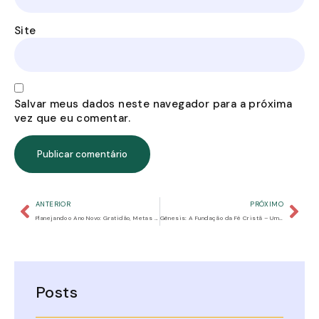
Site
Salvar meus dados neste navegador para a próxima
vez que eu comentar.
ANTERIOR
PRÓXIMO
Planejando o Ano Novo: Gratidão, Metas e Esperança
Gênesis: A Fundação da Fé Cristã – Um Guia para Pais na Instrução de Seus Filhos
Posts