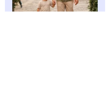
O Pai que Espera: Uma Jornada de Três
Dias sobre o Amor que Restaura (Dia
dos pais)
Este devocional de três dias mostra que o
principal legado paterno é levar Cristo para casa,
refletindo o amor, a compaixão e o perdão
divinos.
Saiba Mais »