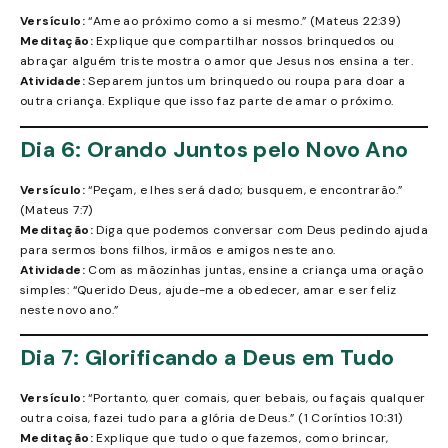
Versículo:
“Ame ao próximo como a si mesmo.” (Mateus 22:39)
Meditação:
Explique que compartilhar nossos brinquedos ou
abraçar alguém triste mostra o amor que Jesus nos ensina a ter.
Atividade:
Separem juntos um brinquedo ou roupa para doar a
outra criança. Explique que isso faz parte de amar o próximo.
Dia 6: Orando Juntos pelo Novo Ano
Versículo:
“Peçam, e lhes será dado; busquem, e encontrarão.”
(Mateus 7:7)
Meditação:
Diga que podemos conversar com Deus pedindo ajuda
para sermos bons filhos, irmãos e amigos neste ano.
Atividade:
Com as mãozinhas juntas, ensine a criança uma oração
simples: “Querido Deus, ajude-me a obedecer, amar e ser feliz
neste novo ano.”
Dia 7: Glorificando a Deus em Tudo
Versículo:
“Portanto, quer comais, quer bebais, ou façais qualquer
outra coisa, fazei tudo para a glória de Deus.” (1 Coríntios 10:31)
Meditação:
Explique que tudo o que fazemos, como brincar,