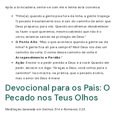
Após a brincadeira, sente-se com ele e tenha esta conversa:
“Filho(a), quando a gente pisa fora da linha, a gente tropeça.
O pecado é exatamente isso: é sair do caminho de amor que
Deus preparou para nós. Quando escolhemos desobedecer
ou fazer o que queremos, mesmo sabendo que não é o
certo, estamos saindo da proteção de Deus.”
O Ponto Alto:
“Mas o que acontece quando a gente sai da
linha? A gente fica ali para sempre? Não! Deus nos deu um
caminho de volta. O nome desse caminho de volta é
Arrependimento e Perdão
.”
Ação:
Ensine-o a pedir perdão a Deus e a você. Quando ele
pedir, abrace-o e diga: “Graças a Deus, você voltou para o
caminho!”. Isso mostra, na prática, que o pecado é sério,
mas o amor de Deus é maior.
Devocional para os Pais: O
Pecado nos Teus Olhos
Meditação baseada em Salmos 51:4 e Romanos 3:23.