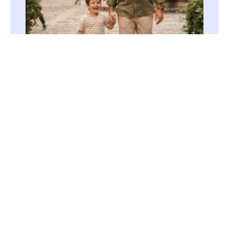
O Pai que Espera: Uma Jornada de Três
Dias sobre o Amor que Restaura (Dia
dos pais)
Este devocional de três dias mostra que o
principal legado paterno é levar Cristo para casa,
refletindo o amor, a compaixão e o perdão
divinos.
Saiba Mais »