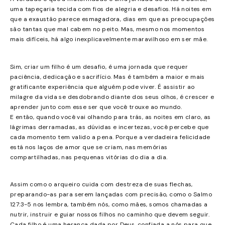
uma tapeçaria tecida com fios de alegria e desafios. Há noites em
que a exaustão parece esmagadora, dias em que as preocupações
são tantas que mal cabem no peito. Mas, mesmo nos momentos
mais difíceis, há algo inexplicavelmente maravilhoso em ser mãe.
Sim, criar um filho é um desafio, é uma jornada que requer
paciência, dedicação e sacrifício. Mas é também a maior e mais
gratificante experiência que alguém pode viver. É assistir ao
milagre da vida se desdobrando diante dos seus olhos, é crescer e
aprender junto com esse ser que você trouxe ao mundo.
E então, quando você vai olhando para trás, as noites em claro, as
lágrimas derramadas, as dúvidas e incertezas, você percebe que
cada momento tem valido a pena. Porque a verdadeira felicidade
está nos laços de amor que se criam, nas memórias
compartilhadas, nas pequenas vitórias do dia a dia.
Assim como o arqueiro cuida com destreza de suas flechas,
preparando-as para serem lançadas com precisão, como o Salmo
127:3-5 nos lembra, também nós, como mães, somos chamadas a
nutrir, instruir e guiar nossos filhos no caminho que devem seguir.
Cada filho é uma herança dada por Deus, confiada a nós para que