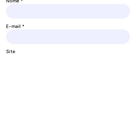
Nome
*
E-mail
*
Site
Salvar meus dados neste navegador para a próxima
vez que eu comentar.
ANTERIOR
PRÓXIMO
Amizades que Vêm do Senhor: Um Chamado à Comunhão Verdadeira entre Mulheres Cristãs
Entre Ondas e Caminhos: Uma Reflexão de uma Mãe, Esposa e Serva de Deus