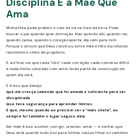
Disciplina É a Mãe Que
Ama
Minha filha pode preferir o colo da tia na hora da birra. Pode
buscar o pai quando quer distração. Mas quando dói, quando cai,
quando cansa, quando o coração aperta, ela vem para mim.
Porque o vínculo que Deus construiu entre mãe e filho é profundo,
resistente e cheio de propósito.
E, ao final, sei que cada “não”, cada correção, cada conversa difícil
e cada limite colocado com amor farão parte da construção de
quem ela será.
E é isso que desejo:
que ela cresça sabendo que foi amada o suficiente para ser
disciplinada.
Que teve segurança para aprender limites.
E que, mesmo quando eu precisei ser a “mais chata”, eu
sempre fui também o lugar seguro dela.
Ser mãe é isso: acolher, corrigir, orientar, amar — e confiar que
Deus está usando tudo isso para formar nossos filhos no caminho