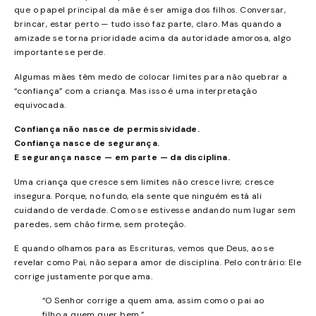
que o papel principal da mãe é ser amiga dos filhos. Conversar,
brincar, estar perto — tudo isso faz parte, claro. Mas quando a
amizade se torna prioridade acima da autoridade amorosa, algo
importante se perde.
Algumas mães têm medo de colocar limites para não quebrar a
“confiança” com a criança. Mas isso é uma interpretação
equivocada.
Confiança não nasce de permissividade.
Confiança nasce de segurança.
E segurança nasce — em parte — da disciplina.
Uma criança que cresce sem limites não cresce livre; cresce
insegura. Porque, no fundo, ela sente que ninguém está ali
cuidando de verdade. Como se estivesse andando num lugar sem
paredes, sem chão firme, sem proteção.
E quando olhamos para as Escrituras, vemos que Deus, ao se
revelar como Pai, não separa amor de disciplina. Pelo contrário: Ele
corrige justamente porque ama.
“O Senhor corrige a quem ama, assim como o pai ao
filho a quem quer bem.”