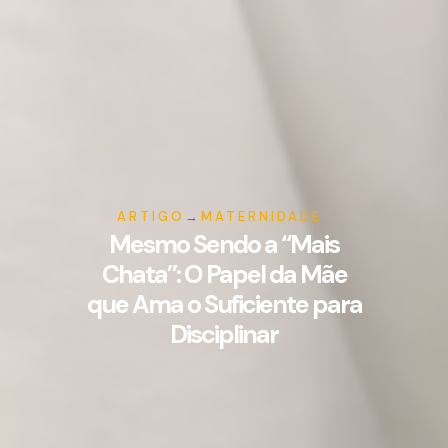
ARTIGO
→
MATERNIDADE
Mesmo Sendo a “Mais
Chata”: O Papel da Mãe
que Ama o Suficiente para
Disciplinar