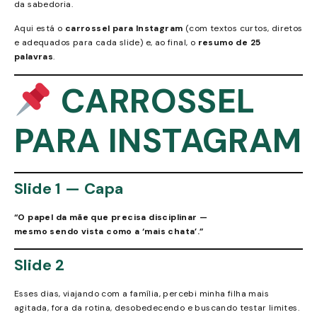
da sabedoria.
Aqui está o
carrossel para Instagram
(com textos curtos, diretos
e adequados para cada slide) e, ao final, o
resumo de 25
palavras
.
CARROSSEL
PARA INSTAGRAM
Slide 1 — Capa
“O papel da mãe que precisa disciplinar —
mesmo sendo vista como a ‘mais chata’.”
Slide 2
Esses dias, viajando com a família, percebi minha filha mais
agitada, fora da rotina, desobedecendo e buscando testar limites.