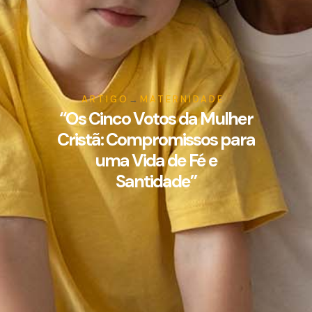
ARTIGO
→
MATERNIDADE
“Os Cinco Votos da Mulher
Cristã: Compromissos para
uma Vida de Fé e
Santidade”