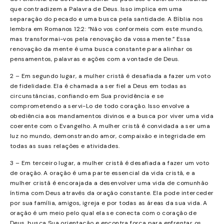
que contradizem a Palavra de Deus. Isso implica em uma
separação do pecado e uma busca pela santidade. A Bíblia nos
lembra em Romanos 12:2: “Não vos conformeis com este mundo,
mas transformai-vos pela renovação da vossa mente.” Essa
renovação da mente é uma busca constante para alinhar os
pensamentos, palavras e ações com a vontade de Deus.
2 – Em segundo lugar, a mulher cristã é desafiada a fazer um voto
de fidelidade. Ela é chamada a ser fiel a Deus em todas as
circunstâncias, confiando em Sua providência e se
comprometendo a servi-Lo de todo coração. Isso envolve a
obediência aos mandamentos divinos e a busca por viver uma vida
coerente com o Evangelho. A mulher cristã é convidada a ser uma
luz no mundo, demonstrando amor, compaixão e integridade em
todas as suas relações e atividades.
3 – Em terceiro lugar, a mulher cristã é desafiada a fazer um voto
de oração. A oração é uma parte essencial da vida cristã, e a
mulher cristã é encorajada a desenvolver uma vida de comunhão
íntima com Deus através da oração constante. Ela pode interceder
por sua família, amigos, igreja e por todas as áreas da sua vida. A
oração é um meio pelo qual ela se conecta com o coração de
Deus, busca Sua orientação e encontra força para enfrentar os