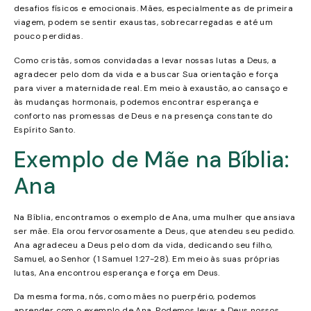
desafios físicos e emocionais. Mães, especialmente as de primeira
viagem, podem se sentir exaustas, sobrecarregadas e até um
pouco perdidas.
Como cristãs, somos convidadas a levar nossas lutas a Deus, a
agradecer pelo dom da vida e a buscar Sua orientação e força
para viver a maternidade real. Em meio à exaustão, ao cansaço e
às mudanças hormonais, podemos encontrar esperança e
conforto nas promessas de Deus e na presença constante do
Espírito Santo.
Exemplo de Mãe na Bíblia:
Ana
Na Bíblia, encontramos o exemplo de Ana, uma mulher que ansiava
ser mãe. Ela orou fervorosamente a Deus, que atendeu seu pedido.
Ana agradeceu a Deus pelo dom da vida, dedicando seu filho,
Samuel, ao Senhor (1 Samuel 1:27-28). Em meio às suas próprias
lutas, Ana encontrou esperança e força em Deus.
Da mesma forma, nós, como mães no puerpério, podemos
aprender com o exemplo de Ana. Podemos levar a Deus nossos