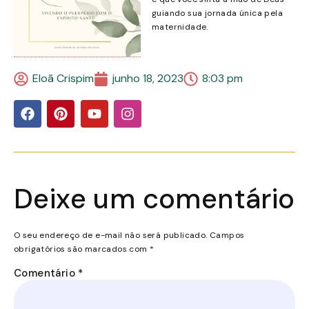
guiando sua jornada única pela
maternidade.
Eloã Crispim
junho 18, 2023
8:03 pm
Deixe um comentário
O seu endereço de e-mail não será publicado.
Campos
obrigatórios são marcados com
*
Comentário
*