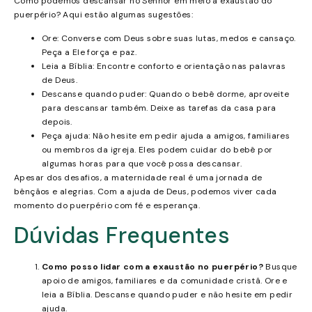
Como podemos descansar no Senhor em meio à exaustão do
puerpério? Aqui estão algumas sugestões:
Ore: Converse com Deus sobre suas lutas, medos e cansaço.
Peça a Ele força e paz.
Leia a Bíblia: Encontre conforto e orientação nas palavras
de Deus.
Descanse quando puder: Quando o bebê dorme, aproveite
para descansar também. Deixe as tarefas da casa para
depois.
Peça ajuda: Não hesite em pedir ajuda a amigos, familiares
ou membros da igreja. Eles podem cuidar do bebê por
algumas horas para que você possa descansar.
Apesar dos desafios, a maternidade real é uma jornada de
bênçãos e alegrias. Com a ajuda de Deus, podemos viver cada
momento do puerpério com fé e esperança.
Dúvidas Frequentes
Como posso lidar com a exaustão no puerpério?
Busque
apoio de amigos, familiares e da comunidade cristã. Ore e
leia a Bíblia. Descanse quando puder e não hesite em pedir
ajuda.