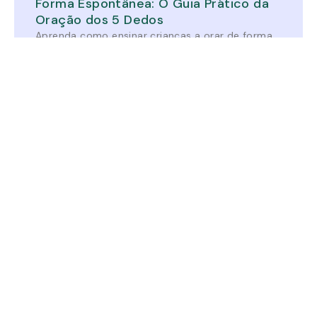
Forma Espontânea: O Guia Prático da
Oração dos 5 Dedos
Aprenda como ensinar crianças a orar de forma
espontânea e criativa usando a dinâmica manual
dos 5 dedos. Perfeito para pais e professores.
Saiba Mais »
O Pai que Espera: Uma Jornada de Três
Dias sobre o Amor que Restaura (Dia
dos pais)
Este devocional de três dias mostra que o