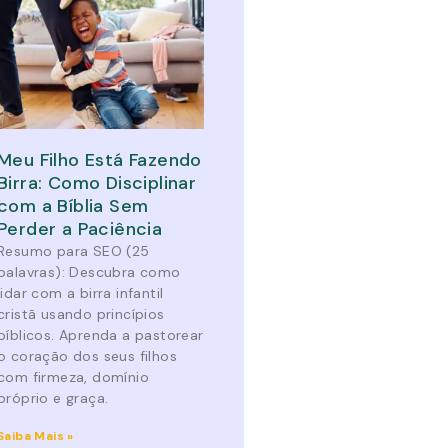
Meu Filho Está Fazendo
Birra: Como Disciplinar
com a Bíblia Sem
Perder a Paciência
Resumo para SEO (25
palavras): Descubra como
lidar com a birra infantil
cristã usando princípios
bíblicos. Aprenda a pastorear
o coração dos seus filhos
com firmeza, domínio
próprio e graça.
Saiba Mais »