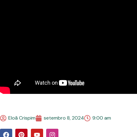
Eloã Crispim
setembro 8, 2024
9:00 am