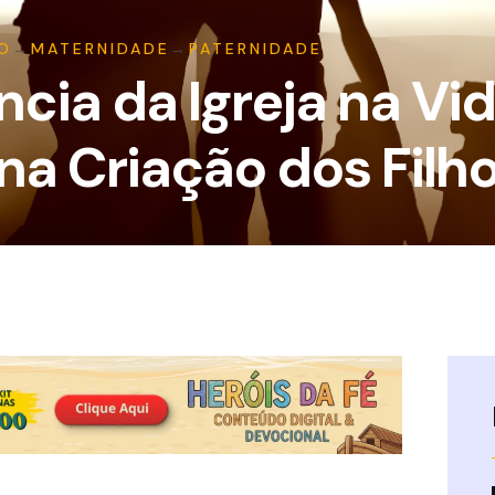
O
→
MATERNIDADE
→
PATERNIDADE
cia da Igreja na Vi
 na Criação dos Filh