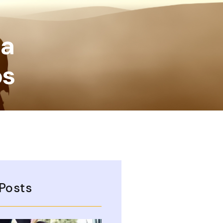
da
os
Posts