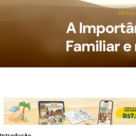
ARTIG
A Importân
Familiar e
Introdução