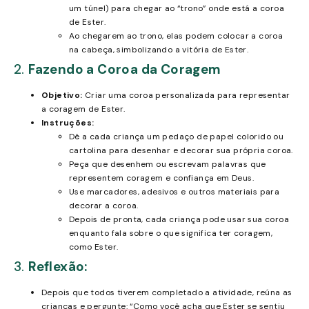
um túnel) para chegar ao “trono” onde está a coroa
de Ester.
Ao chegarem ao trono, elas podem colocar a coroa
na cabeça, simbolizando a vitória de Ester.
2.
Fazendo a Coroa da Coragem
Objetivo:
Criar uma coroa personalizada para representar
a coragem de Ester.
Instruções:
Dê a cada criança um pedaço de papel colorido ou
cartolina para desenhar e decorar sua própria coroa.
Peça que desenhem ou escrevam palavras que
representem coragem e confiança em Deus.
Use marcadores, adesivos e outros materiais para
decorar a coroa.
Depois de pronta, cada criança pode usar sua coroa
enquanto fala sobre o que significa ter coragem,
como Ester.
3.
Reflexão:
Depois que todos tiverem completado a atividade, reúna as
crianças e pergunte: “Como você acha que Ester se sentiu