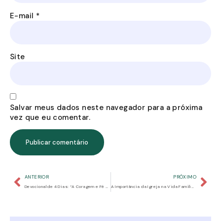
E-mail
*
Site
Salvar meus dados neste navegador para a próxima
vez que eu comentar.
ANTERIOR
PRÓXIMO
Devocional de 4 Dias: “A Coragem e Fé da Princesa Ester”
A Importância da Igreja na Vida Familiar e na Criação dos Filhos